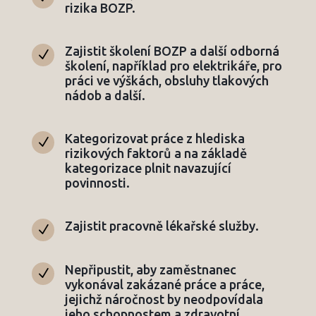
rizika BOZP.
Zajistit školení BOZP a další odborná
N
školení, například pro elektrikáře, pro
práci ve výškách, obsluhy tlakových
nádob a další.
Kategorizovat práce z hlediska
N
rizikových faktorů a na základě
kategorizace plnit navazující
povinnosti.
Zajistit pracovně lékařské služby.
N
Nepřipustit, aby zaměstnanec
N
vykonával zakázané práce a práce,
jejichž náročnost by neodpovídala
jeho schopnostem a zdravotní